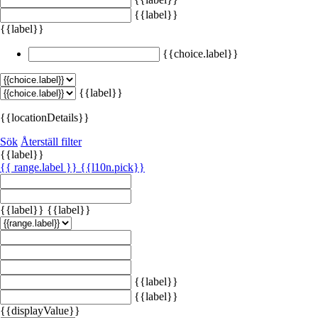
{{label}}
{{label}}
{{choice.label}}
{{label}}
{{locationDetails}}
Sök
Återställ filter
{{label}}
{{ range.label }}
{{l10n.pick}}
{{label}}
{{label}}
{{label}}
{{label}}
{{displayValue}}