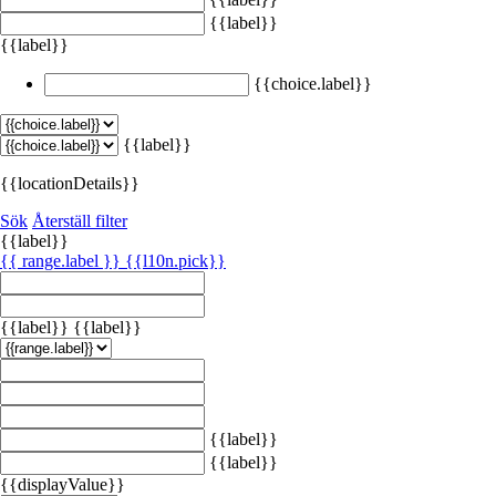
{{label}}
{{label}}
{{choice.label}}
{{label}}
{{locationDetails}}
Sök
Återställ filter
{{label}}
{{ range.label }}
{{l10n.pick}}
{{label}}
{{label}}
{{label}}
{{label}}
{{displayValue}}