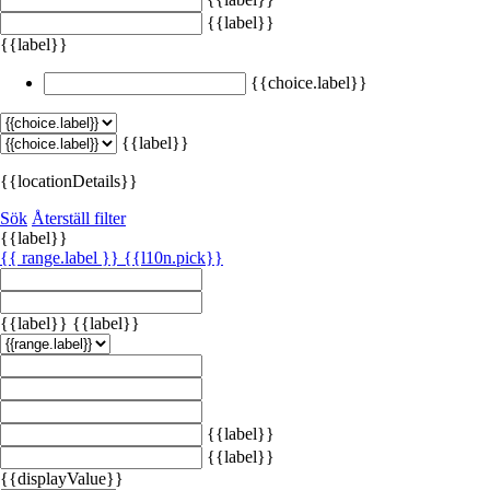
{{label}}
{{label}}
{{choice.label}}
{{label}}
{{locationDetails}}
Sök
Återställ filter
{{label}}
{{ range.label }}
{{l10n.pick}}
{{label}}
{{label}}
{{label}}
{{label}}
{{displayValue}}