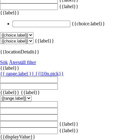
{{label}}
{{label}}
{{choice.label}}
{{label}}
{{locationDetails}}
Sök
Återställ filter
{{label}}
{{ range.label }}
{{l10n.pick}}
{{label}}
{{label}}
{{label}}
{{label}}
{{displayValue}}