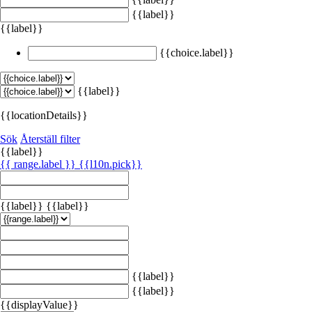
{{label}}
{{label}}
{{choice.label}}
{{label}}
{{locationDetails}}
Sök
Återställ filter
{{label}}
{{ range.label }}
{{l10n.pick}}
{{label}}
{{label}}
{{label}}
{{label}}
{{displayValue}}