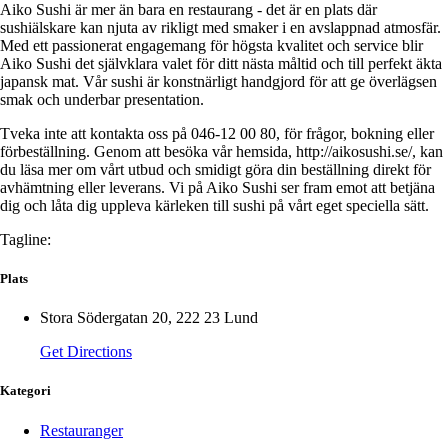
Aiko Sushi är mer än bara en restaurang - det är en plats där
sushiälskare kan njuta av rikligt med smaker i en avslappnad atmosfär.
Med ett passionerat engagemang för högsta kvalitet och service blir
Aiko Sushi det självklara valet för ditt nästa måltid och till perfekt äkta
japansk mat. Vår sushi är konstnärligt handgjord för att ge överlägsen
smak och underbar presentation.
Tveka inte att kontakta oss på 046-12 00 80, för frågor, bokning eller
förbeställning. Genom att besöka vår hemsida, http://aikosushi.se/, kan
du läsa mer om vårt utbud och smidigt göra din beställning direkt för
avhämtning eller leverans. Vi på Aiko Sushi ser fram emot att betjäna
dig och låta dig uppleva kärleken till sushi på vårt eget speciella sätt.
Tagline:
Plats
Stora Södergatan 20, 222 23 Lund
Get Directions
Kategori
Restauranger