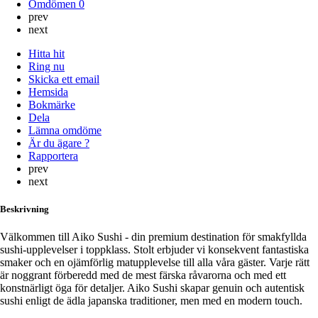
Omdömen
0
prev
next
Hitta hit
Ring nu
Skicka ett email
Hemsida
Bokmärke
Dela
Lämna omdöme
Är du ägare ?
Rapportera
prev
next
Beskrivning
Välkommen till Aiko Sushi - din premium destination för smakfyllda
sushi-upplevelser i toppklass. Stolt erbjuder vi konsekvent fantastiska
smaker och en ojämförlig matupplevelse till alla våra gäster. Varje rätt
är noggrant förberedd med de mest färska råvarorna och med ett
konstnärligt öga för detaljer. Aiko Sushi skapar genuin och autentisk
sushi enligt de ädla japanska traditioner, men med en modern touch.