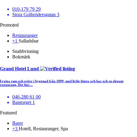
010-179 79 29
Stora Gråbrödersgatan 3
Promoted
Restauranger
+1
Salladsbar
Snabbvisning
Bokmärk
Grand Hotel Lund
Lyxiga rum och sviter i byggnad från 1899, med livlig bistro och bar och en elegant
restaurang. Det här…
046-280 61 00
Bantorget 1
Featured
Barer
+3
Hotell, Restauranger, Spa