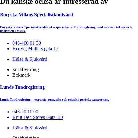
Du kanske också är intresserad av
Borgska Villans Specialisttandvård
Borgska Villans Specialisttandvård – specialiserad tandreglering med modern teknik och
patienten i fokus.
046-460 01 30
Hedvig Möllers gata 17
Hälsa & Sjukvård
Snabbvisning
Bokmärk
Lunds Tandreglering
Lunds Tandreglering – expertis, omtanke och teknik i perfekt samverkan.
046-20 11 00
Knut Den Stores Gata 1D
Hälsa & Sjukvård