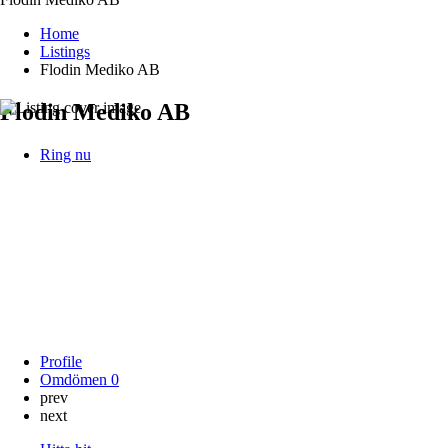
Home
Listings
Flodin Mediko AB
Flodin Mediko AB
Ring nu
Profile
Omdömen
0
prev
next