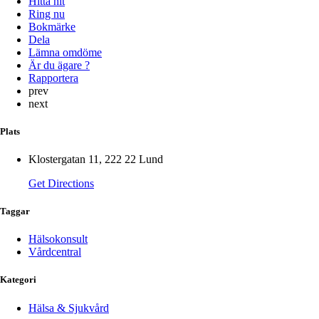
Hitta hit
Ring nu
Bokmärke
Dela
Lämna omdöme
Är du ägare ?
Rapportera
prev
next
Plats
Klostergatan 11, 222 22 Lund
Get Directions
Taggar
Hälsokonsult
Vårdcentral
Kategori
Hälsa & Sjukvård