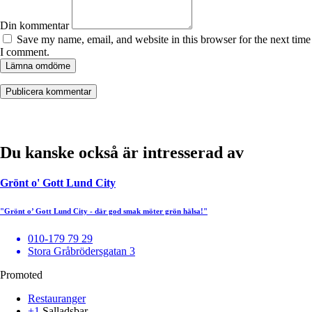
Din kommentar
Save my name, email, and website in this browser for the next time
I comment.
Lämna omdöme
Du kanske också är intresserad av
Grönt o' Gott Lund City
"Grönt o’ Gott Lund City - där god smak möter grön hälsa!"
010-179 79 29
Stora Gråbrödersgatan 3
Promoted
Restauranger
+1
Salladsbar