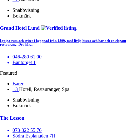
Snabbvisning
Bokmärk
Grand Hotel Lund
Lyxiga rum och sviter i byggnad från 1899, med livlig bistro och bar och en elegant
restaurang. Det här…
046-280 61 00
Bantorget 1
Featured
Barer
+3
Hotell, Restauranger, Spa
Snabbvisning
Bokmärk
The Lesson
073-322 55 76
Södra Esplanaden 7H