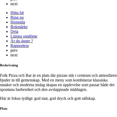
next
Hitta hit
Ring nu
Hemsida
Bokmärke
Dela
Lämna omdöme
Är du ägare ?
Rapportera
prev
next
Beskrivning
Folk Pizza och Bar är en plats där pizzan står i centrum och atmosfären
bjuder in till gemenskap. Med en meny som kombinerar klassiska
smaker och moderna inslag skapas en upplevelse som passar både det
spontana barbesöket och den avslappnade middagen.
Här är fokus tydligt: god mat, god dryck och gott sällskap.
Plats