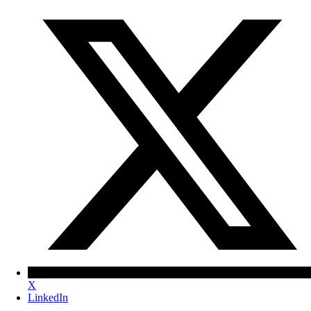
X
LinkedIn