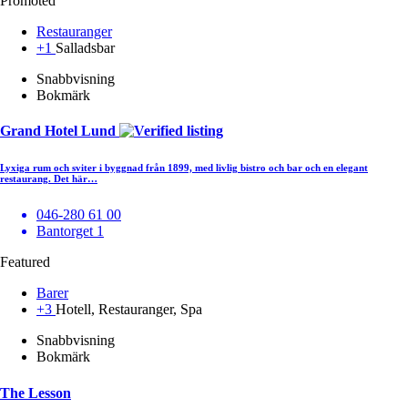
Promoted
Restauranger
+1
Salladsbar
Snabbvisning
Bokmärk
Grand Hotel Lund
Lyxiga rum och sviter i byggnad från 1899, med livlig bistro och bar och en elegant
restaurang. Det här…
046-280 61 00
Bantorget 1
Featured
Barer
+3
Hotell, Restauranger, Spa
Snabbvisning
Bokmärk
The Lesson