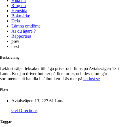
Hitta hit
Ring nu
Hemsida
Bokmärke
Dela
Lämna omdöme
Är du ägare ?
Rapportera
prev
next
Beskrivning
Leklust säljer leksaker till låga priser och finns på Avtalsvägen 13 i
Lund. Kedjan driver butiker på flera orter, och dessutom går
sortimentet att handla i nätbutiken. Läs mer på
leklust.se
.
Plats
Avtalsvägen 13, 227 61 Lund
Get Directions
Taggar