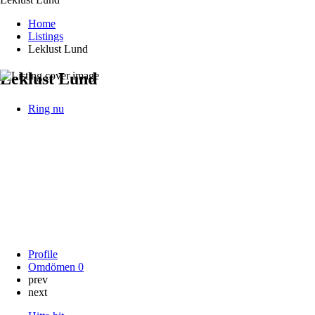
Home
Listings
Leklust Lund
Leklust Lund
Ring nu
Profile
Omdömen
0
prev
next