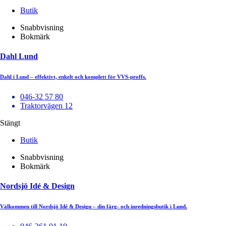
Butik
Snabbvisning
Bokmärk
Dahl Lund
Dahl i Lund – effektivt, enkelt och komplett för VVS-proffs.
046-32 57 80
Traktorvägen 12
Stängt
Butik
Snabbvisning
Bokmärk
Nordsjö Idé & Design
Välkommen till Nordsjö Idé & Design – din färg- och inredningsbutik i Lund.