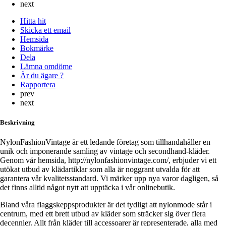
next
Hitta hit
Skicka ett email
Hemsida
Bokmärke
Dela
Lämna omdöme
Är du ägare ?
Rapportera
prev
next
Beskrivning
NylonFashionVintage är ett ledande företag som tillhandahåller en
unik och imponerande samling av vintage och secondhand-kläder.
Genom vår hemsida, http://nylonfashionvintage.com/, erbjuder vi ett
utökat utbud av klädartiklar som alla är noggrant utvalda för att
garantera vår kvalitetsstandard. Vi märker upp nya varor dagligen, så
det finns alltid något nytt att upptäcka i vår onlinebutik.
Bland våra flaggskeppsprodukter är det tydligt att nylonmode står i
centrum, med ett brett utbud av kläder som sträcker sig över flera
decennier. Allt från kläder till accessoarer är representerade, alla med