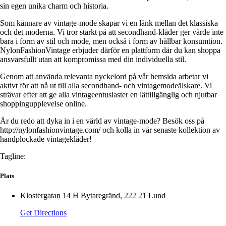
sin egen unika charm och historia.
Som kännare av vintage-mode skapar vi en länk mellan det klassiska
och det moderna. Vi tror starkt på att secondhand-kläder ger värde inte
bara i form av stil och mode, men också i form av hållbar konsumtion.
NylonFashionVintage erbjuder därför en plattform där du kan shoppa
ansvarsfullt utan att kompromissa med din individuella stil.
Genom att använda relevanta nyckelord på vår hemsida arbetar vi
aktivt för att nå ut till alla secondhand- och vintagemodeälskare. Vi
strävar efter att ge alla vintageentusiaster en lättillgänglig och njutbar
shoppingupplevelse online.
Är du redo att dyka in i en värld av vintage-mode? Besök oss på
http://nylonfashionvintage.com/ och kolla in vår senaste kollektion av
handplockade vintagekläder!
Tagline:
Plats
Klostergatan 14 H Bytaregränd, 222 21 Lund
Get Directions