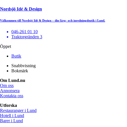
Nordsjö Idé & Design
Välkommen till Nordsjö Idé & Design – din färg- och inredningsbutik i Lund.
046-261 01 10
Traktorgränden 3
Öppet
Butik
Snabbvisning
Bokmärk
Om Lund.nu
Om oss
Annonsera
Kontakta oss
Utforska
Restauranger i Lund
Hotell i Lund
Barer i Lund