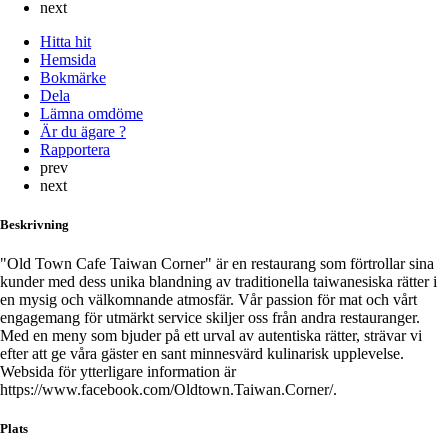
next
Hitta hit
Hemsida
Bokmärke
Dela
Lämna omdöme
Är du ägare ?
Rapportera
prev
next
Beskrivning
"Old Town Cafe Taiwan Corner" är en restaurang som förtrollar sina
kunder med dess unika blandning av traditionella taiwanesiska rätter i
en mysig och välkomnande atmosfär. Vår passion för mat och vårt
engagemang för utmärkt service skiljer oss från andra restauranger.
Med en meny som bjuder på ett urval av autentiska rätter, strävar vi
efter att ge våra gäster en sant minnesvärd kulinarisk upplevelse.
Websida för ytterligare information är
https://www.facebook.com/Oldtown.Taiwan.Corner/.
Plats