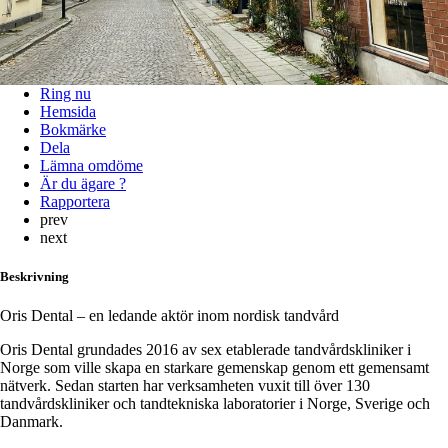
Omdömen
0
prev
next
Hitta hit
Ring nu
Hemsida
Bokmärke
Dela
Lämna omdöme
Är du ägare ?
Rapportera
prev
next
Beskrivning
Oris Dental – en ledande aktör inom nordisk tandvård
Oris Dental grundades 2016 av sex etablerade tandvårdskliniker i
Norge som ville skapa en starkare gemenskap genom ett gemensamt
nätverk. Sedan starten har verksamheten vuxit till över 130
tandvårdskliniker och tandtekniska laboratorier i Norge, Sverige och
Danmark.