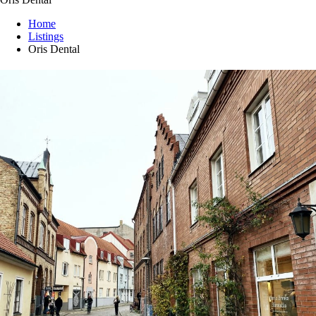
Home
Listings
Oris Dental
Oris Dental
Oris Dental – nordisk kvalitetstandvård i
samverkan.
Ring nu
Profile