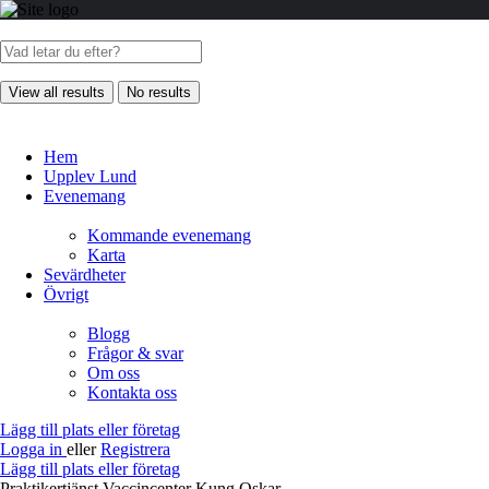
View all results
No results
Hem
Upplev Lund
Evenemang
Kommande evenemang
Karta
Sevärdheter
Övrigt
Blogg
Frågor & svar
Om oss
Kontakta oss
Lägg till plats eller företag
Logga in
eller
Registrera
Lägg till plats eller företag
Praktikertjänst Vaccincenter Kung Oskar