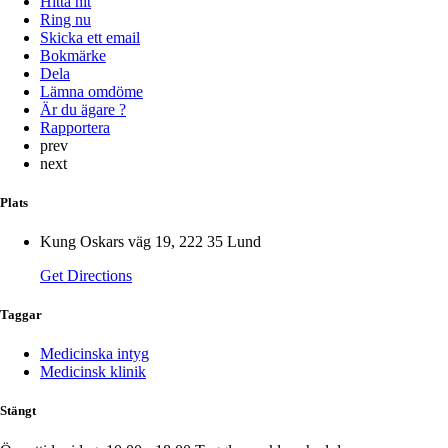
Hitta hit
Ring nu
Skicka ett email
Bokmärke
Dela
Lämna omdöme
Är du ägare ?
Rapportera
prev
next
Plats
Kung Oskars väg 19, 222 35 Lund
Get Directions
Taggar
Medicinska intyg
Medicinsk klinik
Stängt