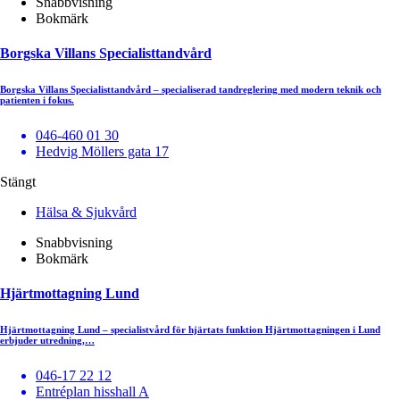
Snabbvisning
Bokmärk
Borgska Villans Specialisttandvård
Borgska Villans Specialisttandvård – specialiserad tandreglering med modern teknik och
patienten i fokus.
046-460 01 30
Hedvig Möllers gata 17
Stängt
Hälsa & Sjukvård
Snabbvisning
Bokmärk
Hjärtmottagning Lund
Hjärtmottagning Lund – specialistvård för hjärtats funktion Hjärtmottagningen i Lund
erbjuder utredning,…
046-17 22 12
Entréplan hisshall A