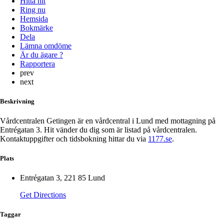
Hitta hit
Ring nu
Hemsida
Bokmärke
Dela
Lämna omdöme
Är du ägare ?
Rapportera
prev
next
Beskrivning
Vårdcentralen Getingen är en vårdcentral i Lund med mottagning på
Entrégatan 3. Hit vänder du dig som är listad på vårdcentralen.
Kontaktuppgifter och tidsbokning hittar du via
1177.se
.
Plats
Entrégatan 3, 221 85 Lund
Get Directions
Taggar