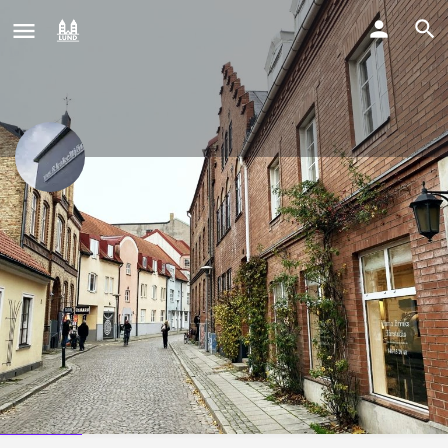
VVS & Kakeltjänst AB –
Malmö/Lund
VVSKakel – professionellt hantverk med värderingar som
märks i varje steg.
Ring nu
Profile
Omdömen
0