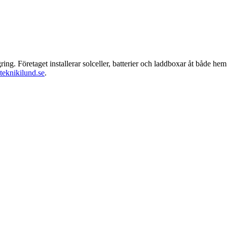
ring. Företaget installerar solceller, batterier och laddboxar åt både h
lteknikilund.se
.