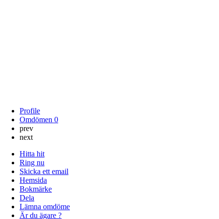
Profile
Omdömen
0
prev
next
Hitta hit
Ring nu
Skicka ett email
Hemsida
Bokmärke
Dela
Lämna omdöme
Är du ägare ?