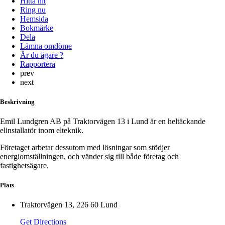
Hitta hit
Ring nu
Hemsida
Bokmärke
Dela
Lämna omdöme
Är du ägare ?
Rapportera
prev
next
Beskrivning
Emil Lundgren AB på Traktorvägen 13 i Lund är en heltäckande
elinstallatör inom elteknik.
Företaget arbetar dessutom med lösningar som stödjer
energiomställningen, och vänder sig till både företag och
fastighetsägare.
Plats
Traktorvägen 13, 226 60 Lund
Get Directions