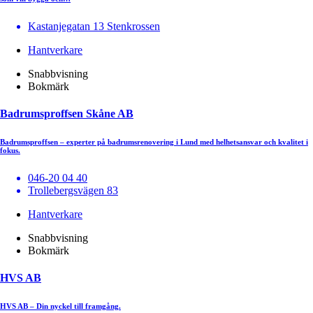
Kastanjegatan 13 Stenkrossen
Hantverkare
Snabbvisning
Bokmärk
Badrumsproffsen Skåne AB
Badrumsproffsen – experter på badrumsrenovering i Lund med helhetsansvar och kvalitet i
fokus.
046-20 04 40
Trollebergsvägen 83
Hantverkare
Snabbvisning
Bokmärk
HVS AB
HVS AB – Din nyckel till framgång.