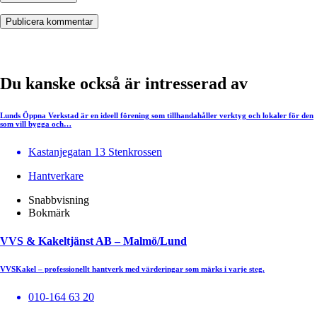
Du kanske också är intresserad av
Lunds Öppna Verkstad är en ideell förening som tillhandahåller verktyg och lokaler för den
som vill bygga och…
Kastanjegatan 13 Stenkrossen
Hantverkare
Snabbvisning
Bokmärk
VVS & Kakeltjänst AB – Malmö/Lund
VVSKakel – professionellt hantverk med värderingar som märks i varje steg.
010-164 63 20