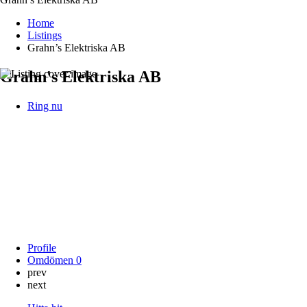
Home
Listings
Grahn’s Elektriska AB
Grahn's Elektriska AB
Ring nu
Profile
Omdömen
0
prev
next