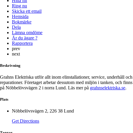
Hitta hit
Ring nu
Skicka ett email
Hemsida
Bokmärke
Dela
Lämna omdöme
Är du ägare ?
Rapportera
prev
next
Beskrivning
Grahns Elektriska utför allt inom elinstallationer, service, underhåll och
reparationer. Företaget arbetar dessutom med miljön i tanken, och finns
på Nöbbelövsvägen 2 i norra Lund. Läs mer på
grahnselektriska.se
.
Plats
Nöbbelövsvägen 2, 226 38 Lund
Get Directions
Taggar