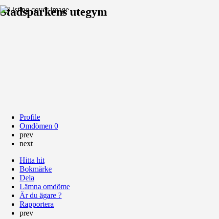
Stadsparkens utegym
Profile
Omdömen
0
prev
next
Hitta hit
Bokmärke
Dela
Lämna omdöme
Är du ägare ?
Rapportera
prev