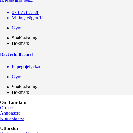
år. Passen hålls i små…
073-751 73 28
Vikingavägen 1f
Gym
Snabbvisning
Bokmärk
Basketball court
Papegojelyckan
Gym
Snabbvisning
Bokmärk
Om Lund.nu
Om oss
Annonsera
Kontakta oss
Utforska