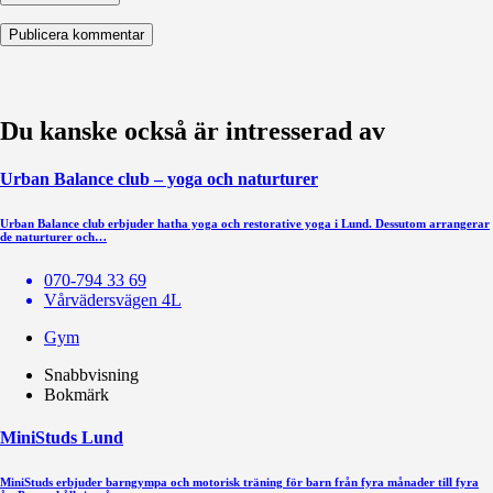
Du kanske också är intresserad av
Urban Balance club – yoga och naturturer
Urban Balance club erbjuder hatha yoga och restorative yoga i Lund. Dessutom arrangerar
de naturturer och…
070-794 33 69
Vårvädersvägen 4L
Gym
Snabbvisning
Bokmärk
MiniStuds Lund
MiniStuds erbjuder barngympa och motorisk träning för barn från fyra månader till fyra