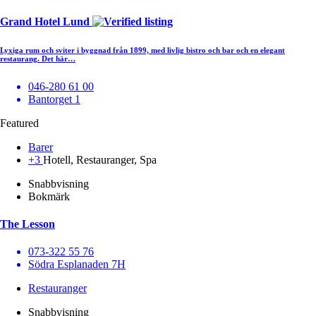
Grand Hotel Lund
Lyxiga rum och sviter i byggnad från 1899, med livlig bistro och bar och en elegant
restaurang. Det här…
046-280 61 00
Bantorget 1
Featured
Barer
+3
Hotell, Restauranger, Spa
Snabbvisning
Bokmärk
The Lesson
073-322 55 76
Södra Esplanaden 7H
Restauranger
Snabbvisning