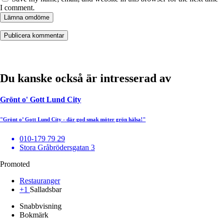
I comment.
Lämna omdöme
Du kanske också är intresserad av
Grönt o' Gott Lund City
"Grönt o’ Gott Lund City - där god smak möter grön hälsa!"
010-179 79 29
Stora Gråbrödersgatan 3
Promoted
Restauranger
+1
Salladsbar
Snabbvisning
Bokmärk