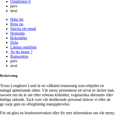
Omdömen
0
prev
next
Hitta hit
Ring nu
Skicka ett email
Hemsida
Bokmärke
Dela
Lämna omdöme
Är du ägare ?
Rapportera
prev
next
Beskrivning
Texas Longhorn Lund är en välkänd restaurang som erbjuder en
mängd aptitretande rätter. Vår meny presenterar ett urval av läcker mat,
oavsett om du är ute efter robusta kötträtter, vegetariska alternativ eller
härliga sidorätt. Tack vare vår dedikerade personal strävar vi efter att
ge varje gäst en oförglömlig matupplevelse.
För att göra en bordsreservation eller för mer information om vår meny,