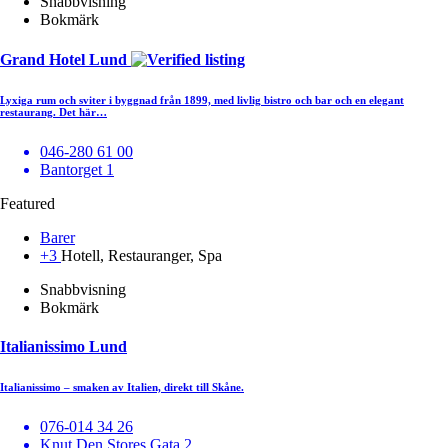
Snabbvisning
Bokmärk
Grand Hotel Lund
Lyxiga rum och sviter i byggnad från 1899, med livlig bistro och bar och en elegant
restaurang. Det här…
046-280 61 00
Bantorget 1
Featured
Barer
+3
Hotell, Restauranger, Spa
Snabbvisning
Bokmärk
Italianissimo Lund
Italianissimo – smaken av Italien, direkt till Skåne.
076-014 34 26
Knut Den Stores Gata 2