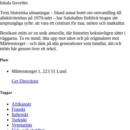
lokala favoriter.
Trots historiska utmaningar – bland annat hotet om omvandling till
allaktivitetshus på 1970-talet – har Saluhallen förblivit trogen sitt
ursprungliga syfte: att vara ett centrum för mat, möten och matkultur.
Besökare möts av en unik atmosfär, där historien bokstavligen sitter i
väggarna. Ta en stund, titta upp mot taket och på originaluret mot
Mårtenstorget – och tänk på alla generationer som handlat, ätit och
mötts här genom över ett sekel.
Plats
Mårtenstorget 1, 223 51 Lund
Get Directions
Taggar
Afrikanskt
Franskt
Italienskt
Turkiskt
Vegetariskt